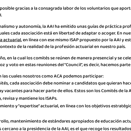
 posible gracias a la consagrada labor de los voluntarios que aport
I.
onalismo y autonomía, la AAI ha emitido unas guías de práctica pro
 cuales cada asociación está en libertad de adaptar o acoger. En nu
a actuarial
, en línea con ese mismo ISAP propuesto por la AAI y es
ontexto de la realidad de la profesión actuarial en nuestro país.
o, en la cual los comités se reúnen de manera presencial y se cele
z y voto en estas reuniones del “Council”, es decir, hacemos parte
 en las cuales nosotros como ACA podemos participar:
ités, cada asociación debe nominar a candidatos que quieran hacer
 vacantes para hacer parte de ellos. Estos son los Comités de la A
, revisa y mantiene los ISAPs.
iento y “expertise” actuarial, en línea con los objetivos estratégic
ollo, mantenimiento de estándares apropiados de educación actuar
 cercano a la presidencia de la AAI, es el que recoge los resultado