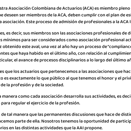
stra Asociación Colombiana de Actuarios (ACA) es miembro pleno de 
e deseen ser miembros de la ACA, deben cumplir con el plan de es
 asociación. Este proceso de admisión de profesionales a la ACA 
es, es decir, sus miembros son las asociaciones profesionales de 
os mínimos para ser considerados como asociación profesional act
z obtenido este aval, una vez al año hay un proceso de “complianc
ntes que haya habido en el último año, con relación al cumplimie
icular, el avance de procesos disciplinarios a lo largo del último a
I es que los actuarios que pertenecemos a las asociaciones que ha
to es exactamente lo que público al que tenemos el honor y el privi
de la profesión y de la sociedad.
la manera como cada asociación desarrolla sus actividades, es dec
para regular el ejercicio de la profesión.
, de tal manera que las permanentes discusiones que hace de disti
acemos parte de ella. Nosotros tenemos la oportunidad de particip
ios en las distintas actividades que la AAI propone.