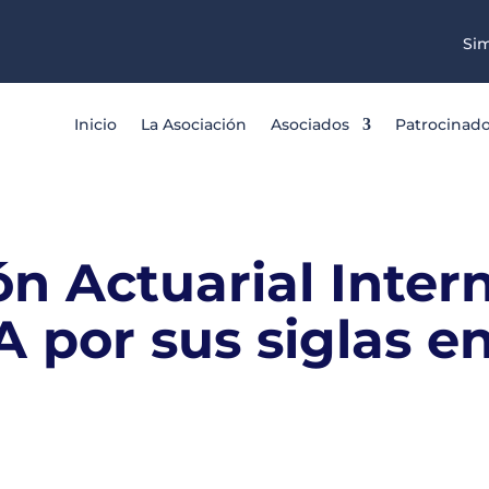
Sim
Inicio
La Asociación
Asociados
Patrocinad
n Actuarial Inter
A por sus siglas en