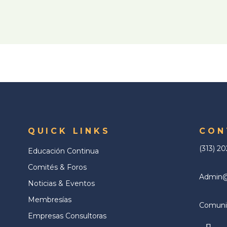
QUICK LINKS
CON
(313) 2
Educación Continua
Comités & Foros
Admin@a
Noticias & Eventos
Membresías
Comunic
Empresas Consultoras