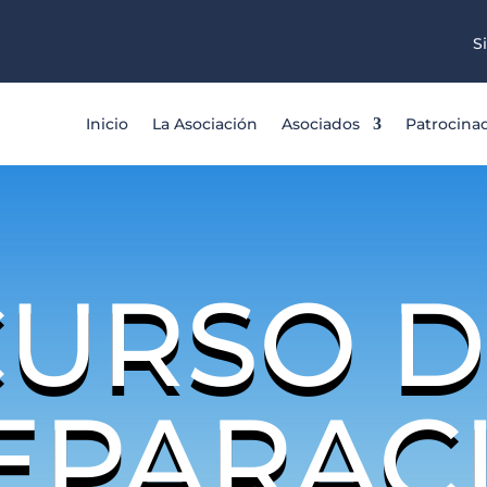
S
Inicio
La Asociación
Asociados
Patrocina
CURSO D
EPARAC