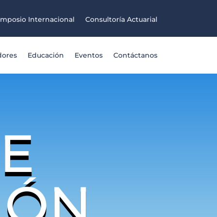
imposio Internacional
Consultoría Actuarial
dores
Educación
Eventos
Contáctanos
E
IÓN